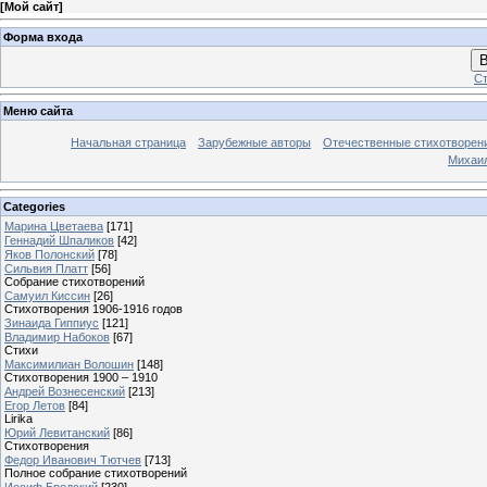
[
Мой сайт
]
Форма входа
В
Ст
Меню сайта
Начальная страница
Зарубежные авторы
Отечественные стихотворен
Михаи
Categories
Марина Цветаева
[171]
Геннадий Шпаликов
[42]
Яков Полонский
[78]
Сильвия Платт
[56]
Собрание стихотворений
Самуил Киссин
[26]
Стихотворения 1906-1916 годов
Зинаида Гиппиус
[121]
Владимир Набоков
[67]
Стихи
Максимилиан Волошин
[148]
Стихотворения 1900 – 1910
Андрей Вознесенский
[213]
Егор Летов
[84]
Lirika
Юрий Левитанский
[86]
Стихотворения
Федор Иванович Тютчев
[713]
Полное собрание стихотворений
Иосиф Бродский
[230]