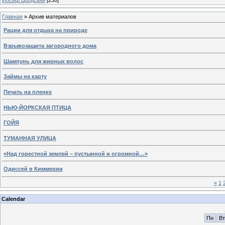
Главная
»
Архив материалов
Рации для отдыха на природе
Взрывозащита загородного дома
Шампунь для жирных волос
Займы на карту
Печать на пленке
НЬЮ-ЙОРКСКАЯ ПТИЦА
ГОЙЯ
ТУМАННАЯ УЛИЦА
«Над горестной землей – пустынной и огромной…»
Одиссей в Киммерии
«
1
Calendar
Пн
Вт