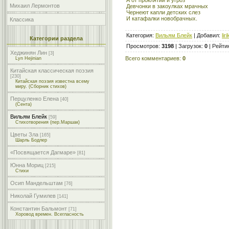
Михаил Лермонтов
Девчонки в закоулках мрачных
Чернеют капли детских слез
И катафалки новобрачных.
Классика
Категория
:
Вильям Блейк
|
Добавил
:
lir
Категории раздела
Просмотров
:
3198
|
Загрузок
:
0
|
Рейти
Хеджинян Лин
[3]
Всего комментариев
:
0
Lyn Hejinian
Китайская классическая поэзия
[230]
Китайская поэзия известна всему
миру. (Сборник стихов)
Перцуленко Елена
[40]
(Сента)
Вильям Блейк
[59]
Стихотворения (пер.Маршак)
Цветы Зла
[165]
Шарль Бодлер
«Посвящается Дагмаре»
[81]
Юнна Мориц
[215]
Стихи
Осип Мандельштам
[76]
Николай Гумилев
[141]
Константин Бальмонт
[71]
Хоровод времен. Всегласность