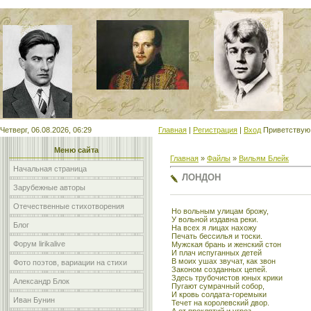
Мой сайт
Четверг, 06.08.2026, 06:29
Главная
|
Регистрация
|
Вход
Приветствую
Меню сайта
Главная
»
Файлы
»
Вильям Блейк
Начальная страница
ЛОНДОН
Зарубежные авторы
Отечественные стихотворения
Но вольным улицам брожу,
У вольной издавна реки.
Блог
На всех я лицах нахожу
Печать бессилья и тоски.
Форум lirikalive
Мужская брань и женский стон
И плач испуганных детей
В моих ушах звучат, как звон
Фото поэтов, вариации на стихи
Законом созданных цепей.
Здесь трубочистов юных крики
Александр Блок
Пугают сумрачный собор,
И кровь солдата-горемыки
Иван Бунин
Течет на королевский двор.
А от проклятий и угроз