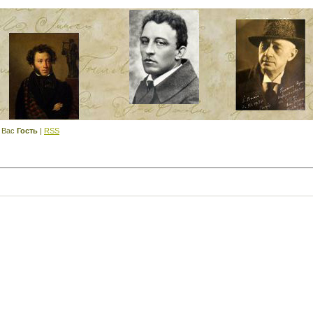
 Вас
Гость
|
RSS