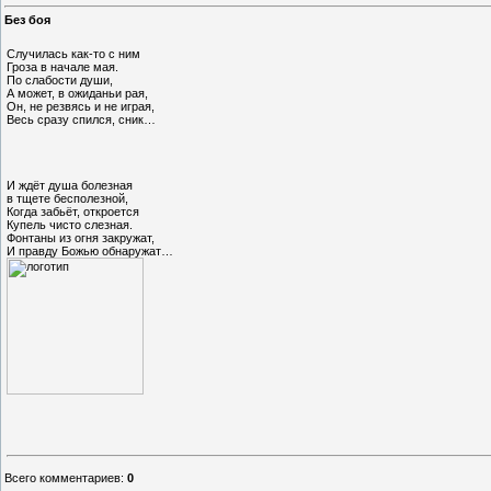
Без боя
Случилась как-то с ним
Гроза в начале мая.
По слабости души,
А может, в ожиданьи рая,
Он, не резвясь и не играя,
Весь сразу спился, сник…
И ждёт душа болезная
в тщете бесполезной,
Когда забьёт, откроется
Купель чисто слезная.
Фонтаны из огня закружат,
И правду Божью обнаружат…
Всего комментариев
:
0