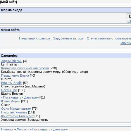
[
Мой сайт
]
Форма входа
В
Ст
Меню сайта
Начальная страница
Зарубежные авторы
Отечественные стихотворен
Михаи
Categories
Хеджинян Лин
[3]
Lyn Hejinian
Китайская классическая поэзия
[230]
Китайская поэзия известна всему миру. (Сборник стихов)
Перцуленко Елена
[40]
(Сента)
Вильям Блейк
[59]
Стихотворения (пер.Маршак)
Цветы Зла
[165]
Шарль Бодлер
«Посвящается Дагмаре»
[81]
Юнна Мориц
[215]
Стихи
Осип Мандельштам
[76]
Николай Гумилев
[141]
Константин Бальмонт
[71]
Хоровод времен. Всегласность
Главная
»
Файлы
»
«Посвящается Дагмаре»