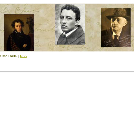
ю Вас
Гость
|
RSS