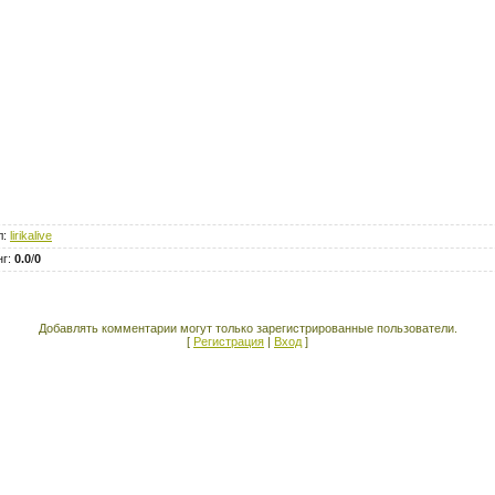
л
:
lirikalive
нг
:
0.0
/
0
Добавлять комментарии могут только зарегистрированные пользователи.
[
Регистрация
|
Вход
]