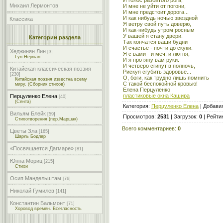
Михаил Лермонтов
И мне не уйти от погони,
И мне предстоит дорога...
И как нибудь ночью звездной
Классика
Я ветру свой путь доверю,
И как-нибудь утром росным
У вашей я стану двери.
Категории раздела
Так кончатся ваши будни
И счастье - почти до скуки.
Хеджинян Лин
[3]
Я с вами - и меч, и лютня,
Lyn Hejinian
И я протяну вам руки.
И четверо сгинут в полночь,
Китайская классическая поэзия
Рискуя сгубить здоровье...
[230]
О, боги, как трудно лишь помнить
Китайская поэзия известна всему
С такой беспокойной кровью!
миру. (Сборник стихов)
Елена Перцуленко
пластиковые окна Кашира
Перцуленко Елена
[40]
(Сента)
Категория
:
Перцуленко Елена
|
Добави
Вильям Блейк
[59]
Просмотров
:
2531
|
Загрузок
:
0
|
Рейти
Стихотворения (пер.Маршак)
Всего комментариев
:
0
Цветы Зла
[165]
Шарль Бодлер
«Посвящается Дагмаре»
[81]
Юнна Мориц
[215]
Стихи
Осип Мандельштам
[76]
Николай Гумилев
[141]
Константин Бальмонт
[71]
Хоровод времен. Всегласность