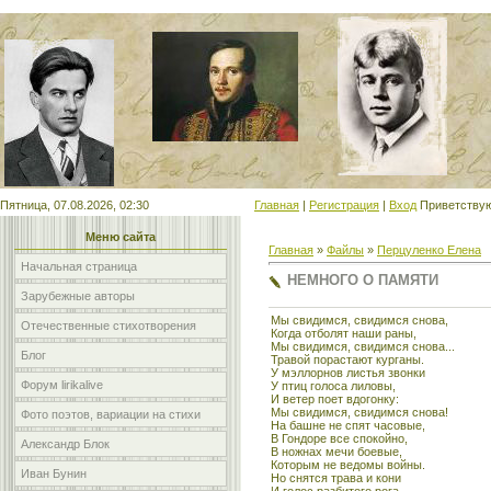
Мой сайт
Пятница, 07.08.2026, 02:30
Главная
|
Регистрация
|
Вход
Приветству
Меню сайта
Главная
»
Файлы
»
Перцуленко Елена
Начальная страница
НЕМНОГО О ПАМЯТИ
Зарубежные авторы
Мы свидимся, свидимся снова,
Отечественные стихотворения
Когда отболят наши раны,
Мы свидимся, свидимся снова...
Блог
Травой порастают курганы.
У мэллорнов листья звонки
Форум lirikalive
У птиц голоса лиловы,
И ветер поет вдогонку:
Мы свидимся, свидимся снова!
Фото поэтов, вариации на стихи
На башне не спят часовые,
В Гондоре все спокойно,
Александр Блок
В ножнах мечи боевые,
Которым не ведомы войны.
Иван Бунин
Но снятся трава и кони
И голос разбитого рога,