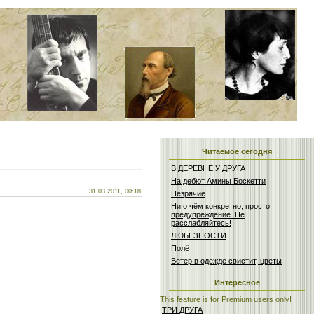
Читаемое сегодня
В ДЕРЕВНЕ У ДРУГА
На дебют Амины Боскетти
31.03.2011, 00:18
Незрячие
Ни о чём конкретно, просто
предупреждение. Не
расслабляйтесь!
ЛЮБЕЗНОСТИ
Полёт
Ветер в одежде свистит, цветы
Интересное
This feature is for Premium users only!
ТРИ ДРУГА