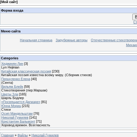
[
Мой сайт
]
Форма входа
В
Ст
Меню сайта
Начальная страница
Зарубежные авторы
Отечественные стихотворен
Михаи
Categories
Хеджинян Лин
[3]
Lyn Hejinian
Китайская классическая поэзия
[230]
Китайская поэзия известна всему миру. (Сборник стихов)
Перцуленко Елена
[40]
(Сента)
Вильям Блейк
[59]
Стихотворения (пер.Маршак)
Цветы Зла
[165]
Шарль Бодлер
«Посвящается Дагмаре»
[81]
Юнна Мориц
[215]
Стихи
Осип Мандельштам
[76]
Николай Гумилев
[141]
Константин Бальмонт
[71]
Хоровод времен. Всегласность
Главная
»
Файлы
»
Николай Гумилев