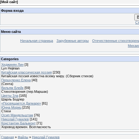
[
Мой сайт
]
Форма входа
В
Ст
Меню сайта
Начальная страница
Зарубежные авторы
Отечественные стихотворен
Михаи
Categories
Хеджинян Лин
[3]
Lyn Hejinian
Китайская классическая поэзия
[230]
Китайская поэзия известна всему миру. (Сборник стихов)
Перцуленко Елена
[40]
(Сента)
Вильям Блейк
[59]
Стихотворения (пер.Маршак)
Цветы Зла
[165]
Шарль Бодлер
«Посвящается Дагмаре»
[81]
Юнна Мориц
[215]
Стихи
Осип Мандельштам
[76]
Николай Гумилев
[141]
Константин Бальмонт
[71]
Хоровод времен. Всегласность
Главная
»
Файлы
»
Николай Гумилев