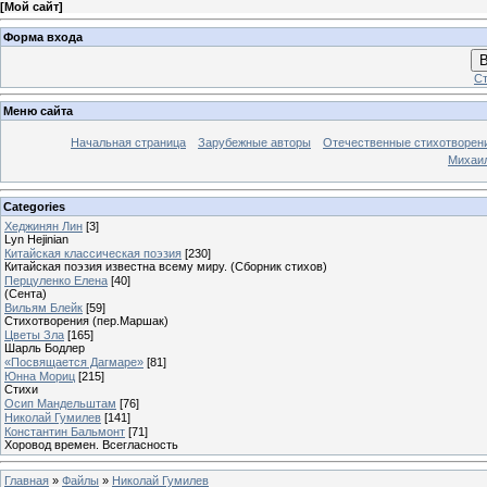
[
Мой сайт
]
Форма входа
В
Ст
Меню сайта
Начальная страница
Зарубежные авторы
Отечественные стихотворен
Михаи
Categories
Хеджинян Лин
[3]
Lyn Hejinian
Китайская классическая поэзия
[230]
Китайская поэзия известна всему миру. (Сборник стихов)
Перцуленко Елена
[40]
(Сента)
Вильям Блейк
[59]
Стихотворения (пер.Маршак)
Цветы Зла
[165]
Шарль Бодлер
«Посвящается Дагмаре»
[81]
Юнна Мориц
[215]
Стихи
Осип Мандельштам
[76]
Николай Гумилев
[141]
Константин Бальмонт
[71]
Хоровод времен. Всегласность
Главная
»
Файлы
»
Николай Гумилев