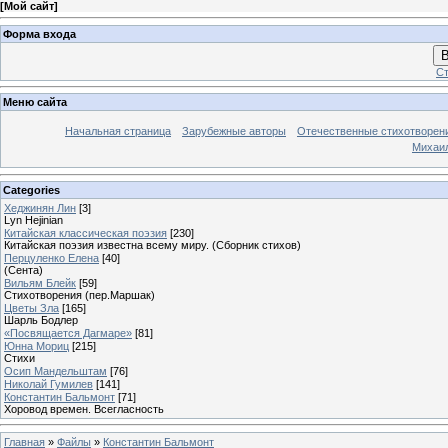
[
Мой сайт
]
Форма входа
В
Ст
Меню сайта
Начальная страница
Зарубежные авторы
Отечественные стихотворен
Михаи
Categories
Хеджинян Лин
[3]
Lyn Hejinian
Китайская классическая поэзия
[230]
Китайская поэзия известна всему миру. (Сборник стихов)
Перцуленко Елена
[40]
(Сента)
Вильям Блейк
[59]
Стихотворения (пер.Маршак)
Цветы Зла
[165]
Шарль Бодлер
«Посвящается Дагмаре»
[81]
Юнна Мориц
[215]
Стихи
Осип Мандельштам
[76]
Николай Гумилев
[141]
Константин Бальмонт
[71]
Хоровод времен. Всегласность
Главная
»
Файлы
»
Константин Бальмонт