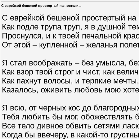
С еврейкой бешеной простертый на постели...
С еврейкой бешеной простертый на 
Как подле трупа труп, я в душной те
Проснулся, и к твоей печальной кра
От этой – купленной – желанья поле
Я стал воображать – без умысла, бе
Как взор твой строг и чист, как вели
Как пахнут волосы, и терпкие мечты,
Казалось, оживить любовь мою хоте
Я всю, от черных кос до благородных
Тебя любить бы мог, обожествлять б
Все тело дивное обвить сетями ласк
Когда бы ввечеру, в какой-то грустны