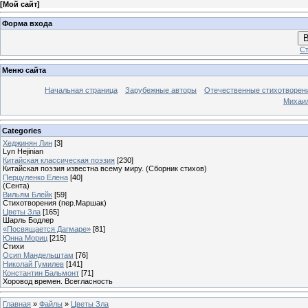
[
Мой сайт
]
Форма входа
В
Ст
Меню сайта
Начальная страница
Зарубежные авторы
Отечественные стихотворен
Михаи
Categories
Хеджинян Лин
[3]
Lyn Hejinian
Китайская классическая поэзия
[230]
Китайская поэзия известна всему миру. (Сборник стихов)
Перцуленко Елена
[40]
(Сента)
Вильям Блейк
[59]
Стихотворения (пер.Маршак)
Цветы Зла
[165]
Шарль Бодлер
«Посвящается Дагмаре»
[81]
Юнна Мориц
[215]
Стихи
Осип Мандельштам
[76]
Николай Гумилев
[141]
Константин Бальмонт
[71]
Хоровод времен. Всегласность
Главная
»
Файлы
»
Цветы Зла