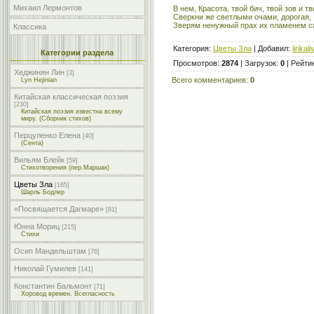
Михаил Лермонтов
В нем, Красота, твой бич, твой зов и тв
Сверкни же светлыми очами, дорогая,
Зверям ненужный прах их пламенем с
Классика
Категория
:
Цветы Зла
|
Добавил
:
lirikali
Категории раздела
Просмотров
:
2874
|
Загрузок
:
0
|
Рейти
Хеджинян Лин
[3]
Всего комментариев
:
0
Lyn Hejinian
Китайская классическая поэзия
[230]
Китайская поэзия известна всему
миру. (Сборник стихов)
Перцуленко Елена
[40]
(Сента)
Вильям Блейк
[59]
Стихотворения (пер.Маршак)
Цветы Зла
[165]
Шарль Бодлер
«Посвящается Дагмаре»
[81]
Юнна Мориц
[215]
Стихи
Осип Мандельштам
[76]
Николай Гумилев
[141]
Константин Бальмонт
[71]
Хоровод времен. Всегласность