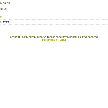
ой закон!
жигая!
ve
нг
:
0.0
/
0
Добавлять комментарии могут только зарегистрированные пользователи.
[
Регистрация
|
Вход
]