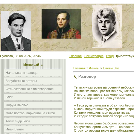
Мой сайт
Суббота, 08.08.2026, 20:46
Главная
|
Регистрация
|
Вход
Приветству
Меню сайта
Главная
»
Файлы
»
Цветы Зла
Начальная страница
Разговор
Зарубежные авторы
Ты вся – как розовый осенний небоскл
Отечественные стихотворения
Во мне же вновь растет печаль, как ва
И отступает вновь, как море, молчалив
Блог
И пеной горькою я снова уязвлен.
Форум lirikalive
– Твоя рука скользит в объятиях бесп
К моей поруганной груди стремясь при
Когтями женщины моя изрыта грудь,
Фото поэтов, вариации на стихи
И сердце пожрано толпой зверей голод
Александр Блок
Чертог моей души безбожно осквернен
Кощунство, оргия и смерть – со всех 
Иван Бунин
Струится аромат вкруг шеи обнаженно