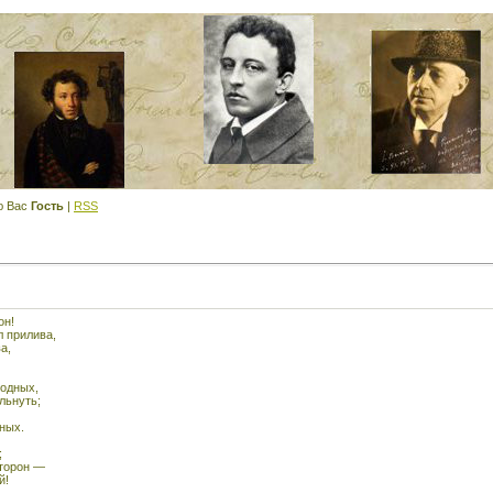
ю Вас
Гость
|
RSS
он!
л прилива,
а,
лодных,
льнуть;
ных.
;
сторон —
й!