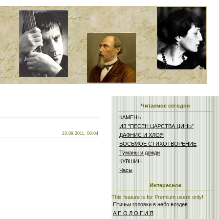
Читаемое сегодня
КАМЕНЬ
ИЗ "ПЕСЕН ЦАРСТВА ЦИНЬ"
23.09.2011, 00:04
ДАФНИС И ХЛОЯ
ВОСЬМОЕ СТИХОТВОРЕНИЕ
Туманы и дожди
КУВШИН
Часы
Интересное
This feature is for Premium users only!
Птичьи головки в небо воздев
А П О Л О Г И Я