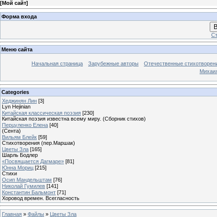
[
Мой сайт
]
Форма входа
В
Ст
Меню сайта
Начальная страница
Зарубежные авторы
Отечественные стихотворен
Михаи
Categories
Хеджинян Лин
[3]
Lyn Hejinian
Китайская классическая поэзия
[230]
Китайская поэзия известна всему миру. (Сборник стихов)
Перцуленко Елена
[40]
(Сента)
Вильям Блейк
[59]
Стихотворения (пер.Маршак)
Цветы Зла
[165]
Шарль Бодлер
«Посвящается Дагмаре»
[81]
Юнна Мориц
[215]
Стихи
Осип Мандельштам
[76]
Николай Гумилев
[141]
Константин Бальмонт
[71]
Хоровод времен. Всегласность
Главная
»
Файлы
»
Цветы Зла