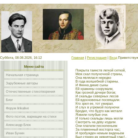
Мой сайт
Суббота, 08.08.2026, 16:12
Главная
|
Регистрация
|
Вход
Приветству
Меню сайта
Покрыта таинств легкой сеткой,
Меж скал полуночной страны,
Начальная страница
Она являлася нередко
В года волшебной старины.
Зарубежные авторы
И Финна дикие сыны
Ей храмины сооружали,
Отечественные стихотворения
Как грозной дочери богов;
И скальды северных лесов
Блог
Ей вдохновенье посвящали.
Кто зрел ее, тот умирал.
И слух в угрюмой полуночи
Форум lirikalive
Бродил, что будто как металл
Язвили голубые очи.
Фото поэтов, вариации на стихи
И только скальды лишь могли
Смотреть на деву издали.
Александр Блок
Они платили песнопеньем
За пламенный восторга час;
Иван Бунин
И пробужден немым виденьем
Был строен их невнятный глас!..