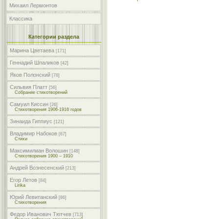
Михаил Лермонтов
Классика
Категории раздела
Марина Цветаева
[171]
Геннадий Шпаликов
[42]
Яков Полонский
[78]
Сильвия Платт
[56]
Собрание стихотворений
Самуил Киссин
[26]
Стихотворения 1906-1916 годов
Зинаида Гиппиус
[121]
Владимир Набоков
[67]
Стихи
Максимилиан Волошин
[148]
Стихотворения 1900 – 1910
Андрей Вознесенский
[213]
Егор Летов
[84]
Lirika
Юрий Левитанский
[86]
Стихотворения
Федор Иванович Тютчев
[713]