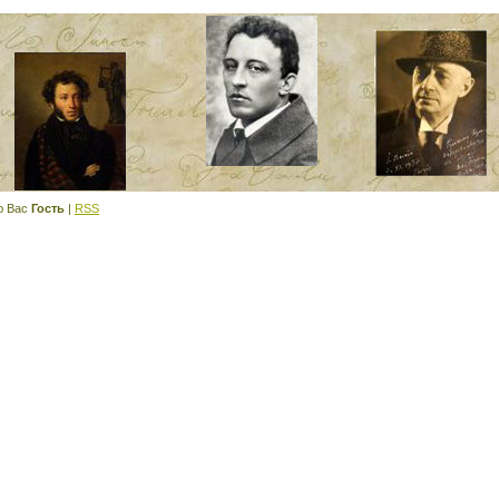
ю Вас
Гость
|
RSS