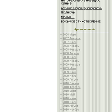
НА ГОРЕ СИШАНЬ НАВЕЩАЮ
СИНЬ Э
Алхимия скорби грузоперевозки
ПОЛНОЧЬ
МИЛЬТОН
ВОСЬМОЕ СТИХОТВОРЕНИЕ
Архив записей
2004 Март
2007 Февраль
2007 Июль
2008 Январь
2008 Февраль
2008 Апрель
2008 Июль
2009 Январь
2009 Февраль
2009 Март
2009 Июнь
2009 Июль
2009 Август
2010 Январь
2010 Февраль
2010 Март
2010 Май
2010 Июнь
2010 Июль
2010 Август
2010 Ноябрь