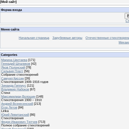
[
Мой сайт
]
Форма входа
В
Ст
Меню сайта
Начальная страница
Зарубежные авторы
Отечественные стихотворен
Михаи
Categories
Марина Цветаева
[171]
Геннадий Шпаликов
[42]
Яков Полонский
[78]
Сильвия Платт
[56]
Собрание стихотворений
Самуил Киссин
[26]
Стихотворения 1906-1916 годов
Зинаида Гиппиус
[121]
Владимир Набоков
[67]
Стихи
Максимилиан Волошин
[148]
Стихотворения 1900 – 1910
Андрей Вознесенский
[213]
Егор Летов
[84]
Lirika
Юрий Левитанский
[86]
Стихотворения
Федор Иванович Тютчев
[713]
Полное собрание стихотворений
Иосиф Бродский
[230]