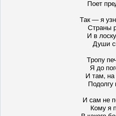
Поет пре
Так — я уз
Страны 
И в лоск
Души с
Тропу пе
Я до пог
И там, на
Подолгу 
И сам не п
Кому я 
В какого бо