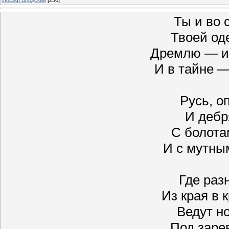
Ты и во 
Твоей од
Дремлю — и 
И в тайне —
Русь, о
И дебр
С болота
И с мутны
Где раз
Из края в к
Ведут н
Под заре