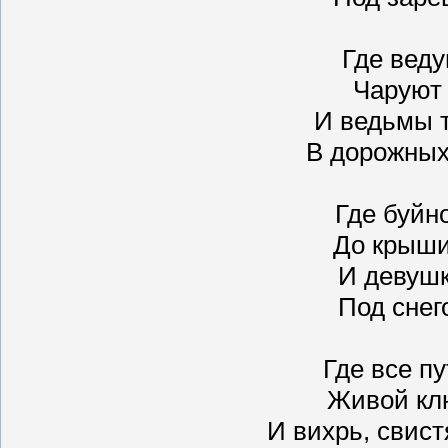
Где вед
Чаруют 
И ведьмы 
В дорожных
Где буйн
До крыши
И девушк
Под снег
Где все пу
Живой кл
И вихрь, свист