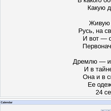
Какую 
Живую 
Русь, на с
И вот — 
Первонач
Дремлю — и 
И в тайн
Она и в 
Ее одеж
24 с
Calendar