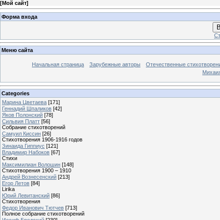
[
Мой сайт
]
Форма входа
В
Ст
Меню сайта
Начальная страница
Зарубежные авторы
Отечественные стихотворен
Михаи
Categories
Марина Цветаева
[171]
Геннадий Шпаликов
[42]
Яков Полонский
[78]
Сильвия Платт
[56]
Собрание стихотворений
Самуил Киссин
[26]
Стихотворения 1906-1916 годов
Зинаида Гиппиус
[121]
Владимир Набоков
[67]
Стихи
Максимилиан Волошин
[148]
Стихотворения 1900 – 1910
Андрей Вознесенский
[213]
Егор Летов
[84]
Lirika
Юрий Левитанский
[86]
Стихотворения
Федор Иванович Тютчев
[713]
Полное собрание стихотворений
Иосиф Бродский
[230]