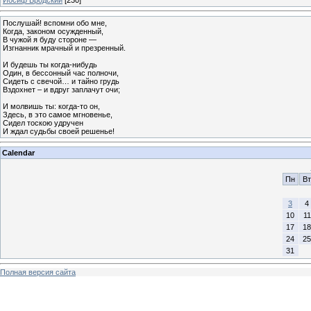
Послушай! вспомни обо мне,
Когда, законом осужденный,
В чужой я буду стороне —
Изгнанник мрачный и презренный.
И будешь ты когда-нибудь
Один, в бессонный час полночи,
Сидеть с свечой… и тайно грудь
Вздохнет – и вдруг заплачут очи;
И молвишь ты: когда-то он,
Здесь, в это самое мгновенье,
Сидел тоскою удручен
И ждал судьбы своей решенье!
Calendar
Пн
Вт
3
4
10
11
17
18
24
25
31
Полная версия сайта