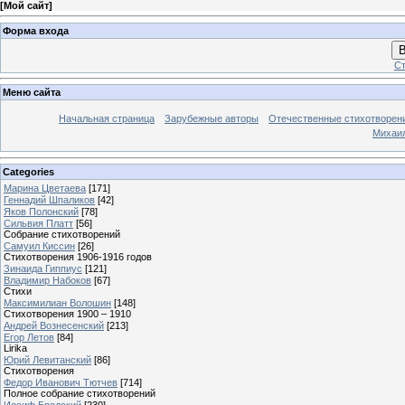
[
Мой сайт
]
Форма входа
В
Ст
Меню сайта
Начальная страница
Зарубежные авторы
Отечественные стихотворен
Михаи
Categories
Марина Цветаева
[171]
Геннадий Шпаликов
[42]
Яков Полонский
[78]
Сильвия Платт
[56]
Собрание стихотворений
Самуил Киссин
[26]
Стихотворения 1906-1916 годов
Зинаида Гиппиус
[121]
Владимир Набоков
[67]
Стихи
Максимилиан Волошин
[148]
Стихотворения 1900 – 1910
Андрей Вознесенский
[213]
Егор Летов
[84]
Lirika
Юрий Левитанский
[86]
Стихотворения
Федор Иванович Тютчев
[714]
Полное собрание стихотворений
Иосиф Бродский
[230]