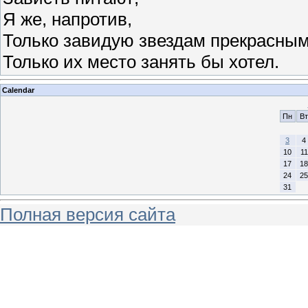
Я же, напротив,
Только завидую звездам прекрасным
Только их место занять бы хотел.
Calendar
Пн
Вт
3
4
10
11
17
18
24
25
31
Полная версия сайта