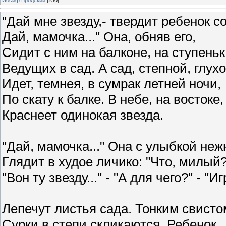
"Дай мне звезду,- твердит ребенок с
Дай, мамочка..." Она, обняв его,
Сидит с ним на балконе, на ступеньк
Ведущих в сад. А сад, степной, глухо
Идет, темнея, в сумрак летней ночи,
По скату к балке. В небе, на востоке,
Краснеет одинокая звезда.
"Дай, мамочка..." Она с улыбкой неж
Глядит в худое личико: "Что, милый?
"Вон ту звезду..." - "А для чего?" - "Иг
Лепечут листья сада. Тонким свисто
Сурки в степи скликаются. Ребенок