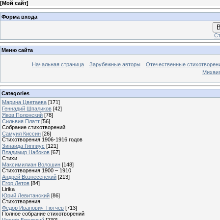
[
Мой сайт
]
Форма входа
В
Ст
Меню сайта
Начальная страница
Зарубежные авторы
Отечественные стихотворен
Михаи
Categories
Марина Цветаева
[171]
Геннадий Шпаликов
[42]
Яков Полонский
[78]
Сильвия Платт
[56]
Собрание стихотворений
Самуил Киссин
[26]
Стихотворения 1906-1916 годов
Зинаида Гиппиус
[121]
Владимир Набоков
[67]
Стихи
Максимилиан Волошин
[148]
Стихотворения 1900 – 1910
Андрей Вознесенский
[213]
Егор Летов
[84]
Lirika
Юрий Левитанский
[86]
Стихотворения
Федор Иванович Тютчев
[713]
Полное собрание стихотворений
Иосиф Бродский
[230]