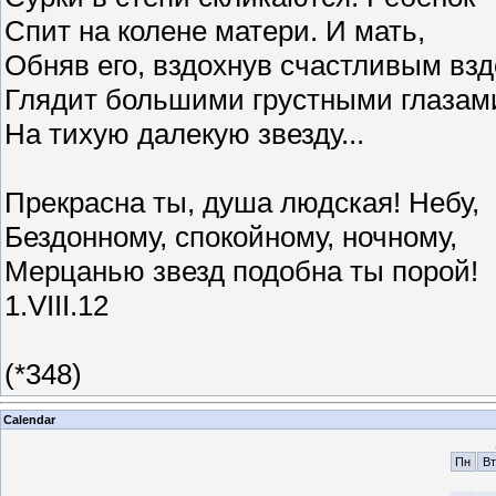
Спит на колене матери. И мать,
Обняв его, вздохнув счастливым взд
Глядит большими грустными глазам
На тихую далекую звезду...
Прекрасна ты, душа людская! Небу,
Бездонному, спокойному, ночному,
Мерцанью звезд подобна ты порой!
1.VIII.12
(*348)
Calendar
Пн
Вт