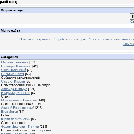
[
Мой сайт
]
Форма входа
В
Ст
Меню сайта
Начальная страница
Зарубежные авторы
Отечественные стихотворен
Михаи
Categories
Марина Цветаева
[171]
Геннадий Шпаликов
[42]
Яков Полонский
[78]
Сильвия Платт
[56]
Собрание стихотворений
Самуил Киссин
[26]
Стихотворения 1906-1916 годов
Зинаида Гиппиус
[121]
Владимир Набоков
[67]
Стихи
Максимилиан Волошин
[148]
Стихотворения 1900 – 1910
Андрей Вознесенский
[213]
Егор Летов
[84]
Lirika
Юрий Левитанский
[86]
Стихотворения
Федор Иванович Тютчев
[713]
Полное собрание стихотворений
Иосиф Бродский
[230]