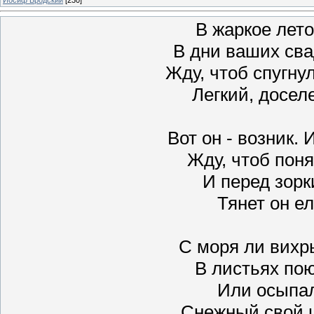
В жаркое лето
В дни ваших сва
Жду, чтоб спугну
Легкий, досел
Вот он - возник.
Жду, чтоб поня
И перед зор
Тянет он е
С моря ли вихр
В листьях по
Или осыпа
Снежный свой ц