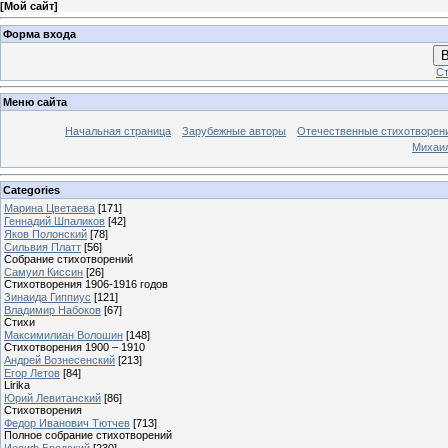
[
Мой сайт
]
Форма входа
В
Ст
Меню сайта
Начальная страница
Зарубежные авторы
Отечественные стихотворен
Михаи
Categories
Марина Цветаева
[171]
Геннадий Шпаликов
[42]
Яков Полонский
[78]
Сильвия Платт
[56]
Собрание стихотворений
Самуил Киссин
[26]
Стихотворения 1906-1916 годов
Зинаида Гиппиус
[121]
Владимир Набоков
[67]
Стихи
Максимилиан Волошин
[148]
Стихотворения 1900 – 1910
Андрей Вознесенский
[213]
Егор Летов
[84]
Lirika
Юрий Левитанский
[86]
Стихотворения
Федор Иванович Тютчев
[713]
Полное собрание стихотворений
Иосиф Бродский
[230]