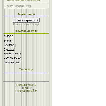
Полное собрание стихотворений
Иосиф Бродский
[230]
Форма входа
Войти через uID
Старая форма входа
Популярные стихи
ВЫЗОВ
Элегия
Стигматы
Пустыня
Xperia Honami
СОК ЛОТОСА
Велосипедист
Статистика
Онлайн всего:
4
Гостей:
4
Пользователей:
0