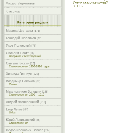
Ужели сказочке конец?
Михаил Лермонтов
30.I.16
Классика
Категории раздела
Марина Цветаева
[171]
Геннадий Шпаликов
[42]
Яков Полонский
[78]
Сильвия Платт
[56]
Собрание стихотворений
Самуил Киссин
[26]
Стихотворения 1906-1916 годов
Зинаида Гиппиус
[121]
Владимир Набоков
[67]
Стихи
Максимилиан Волошин
[148]
Стихотворения 1900 – 1910
Андрей Вознесенский
[213]
Егор Летов
[84]
Lirika
Юрий Левитанский
[86]
Стихотворения
Федор Иванович Тютчев
[714]