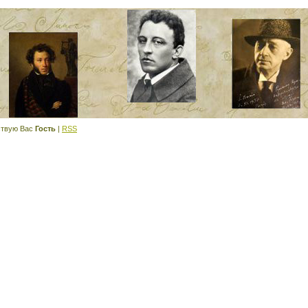
твую Вас
Гость
|
RSS