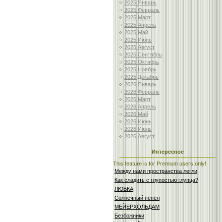
2025 Январь
2025 Февраль
2025 Март
2025 Апрель
2025 Май
2025 Июнь
2025 Август
2025 Сентябрь
2025 Октябрь
2025 Ноябрь
2025 Декабрь
2026 Январь
2026 Февраль
2026 Март
2026 Апрель
2026 Май
2026 Июнь
2026 Июль
2026 Август
Интересное
This feature is for Premium users only!
Между нами пространства легли
Как сладить с глупостью глупца?
ЛЮБКА
Солнечный пепел
МЕЙЕРХОЛЬДАМ
Безбожники