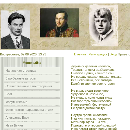
Мой сайт
Воскресенье, 09.08.2026, 13:23
Главная
|
Регистрация
|
Вход
Приветс
Меню сайта
Дурману девочка наелась,
Тошнит, головка разболелась,
Начальная страница
Пылают щечки, клонит в сон.
Но сердцу сладко, сладко, сладко:
Зарубежные авторы
Все непонятно, все загадка,
Какой-то звон со всех сторон:
Отечественные стихотворения
Не видя, видит взор иное,
Блог
Чудесное и неземное,
Не слыша, ясно ловит слух
Восторг гармонии небесной -
Форум lirikalive
И невесомой, бестелесной
Ее довел домой пастух.
Фото поэтов, вариации на стихи
Наутро гробик сколотили.
Александр Блок
Над ним попели, покадили,
Мать порыдала... И отец
Иван Бунин
Прикрыл его тесовой крышкой
И на погост отнес под мышкой...