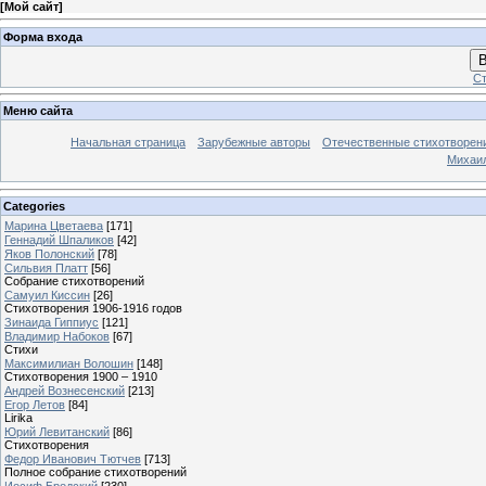
[
Мой сайт
]
Форма входа
В
Ст
Меню сайта
Начальная страница
Зарубежные авторы
Отечественные стихотворен
Михаи
Categories
Марина Цветаева
[171]
Геннадий Шпаликов
[42]
Яков Полонский
[78]
Сильвия Платт
[56]
Собрание стихотворений
Самуил Киссин
[26]
Стихотворения 1906-1916 годов
Зинаида Гиппиус
[121]
Владимир Набоков
[67]
Стихи
Максимилиан Волошин
[148]
Стихотворения 1900 – 1910
Андрей Вознесенский
[213]
Егор Летов
[84]
Lirika
Юрий Левитанский
[86]
Стихотворения
Федор Иванович Тютчев
[713]
Полное собрание стихотворений
Иосиф Бродский
[230]